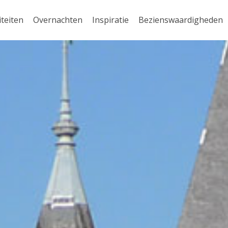
iteiten
Overnachten
Inspiratie
Bezienswaardigheden