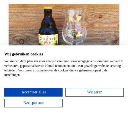
Wij gebruiken cookies
We kunnen deze plaatsen voor analyse van onze bezoekersgegevens, om onze website te
verbeteren, gepersonaliseerde inhoud te tonen en om u een geweldige website-ervaring
te bieden. Voor meer informatie over de cookies die we gebruiken opent u de
GPS Chouffe wandeling
instellingen.
Vanaf
€
16,95
Beantwoord de vragen, vul de juiste coördinaten in
Accepteer alles
Weigeren
en verdien een Chouffe biertje!
Nee, pas aan
bekijken