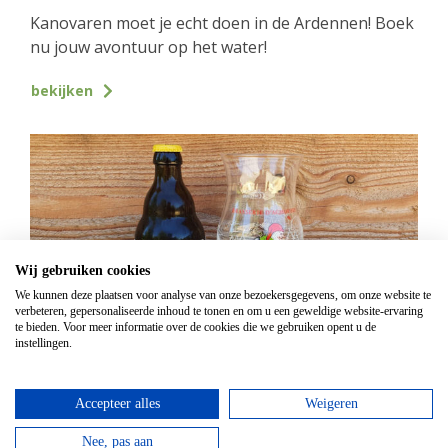
Kanovaren moet je echt doen in de Ardennen! Boek
nu jouw avontuur op het water!
bekijken
Wij gebruiken cookies
We kunnen deze plaatsen voor analyse van onze bezoekersgegevens, om onze website te
verbeteren, gepersonaliseerde inhoud te tonen en om u een geweldige website-ervaring
te bieden. Voor meer informatie over de cookies die we gebruiken opent u de
instellingen.
GPS Chouffe wandeling
Accepteer alles
Weigeren
Vanaf
€
16,95
Beantwoord de vragen, vul de juiste coördinaten in
Nee, pas aan