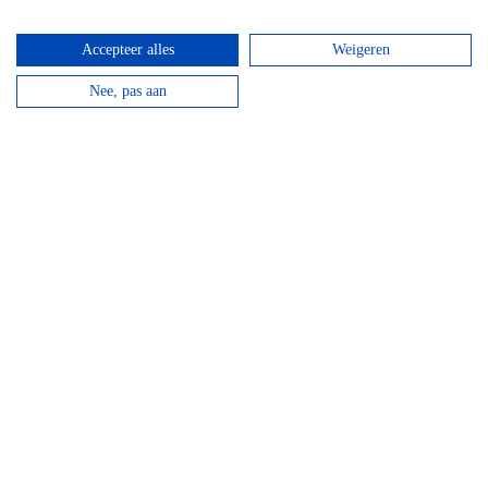
Accepteer alles
Weigeren
Nee, pas aan
Mountainbike Chouffe route 18 km
Vanaf
€
34,95
Huur een mountainbike voor een halve dag en fiets
langs de beroemde Achouffe brouwerij.
bekijken
Top hotels