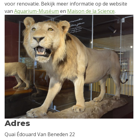
voor renovatie. Bekijk meer informatie op de website
van
Aquarium-Muséum
en
Maison de la Science
.
Adres
Quai Édouard Van Beneden 22