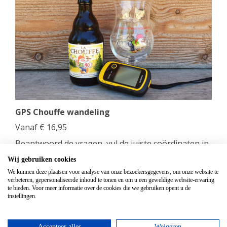
GPS Chouffe wandeling
Vanaf
€
16,95
Beantwoord de vragen, vul de juiste coördinaten in
en verdien een Chouffe biertje!
Wij gebruiken cookies
We kunnen deze plaatsen voor analyse van onze bezoekersgegevens, om onze website te
bekijken
verbeteren, gepersonaliseerde inhoud te tonen en om u een geweldige website-ervaring
te bieden. Voor meer informatie over de cookies die we gebruiken opent u de
instellingen.
Accepteer alles
Weigeren