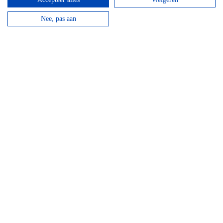
Nee, pas aan
Mountainbike Chouffe route 18 km
Vanaf
€
34,95
Huur een mountainbike voor een halve dag en fiets
langs de beroemde Achouffe brouwerij.
bekijken
Top hotels