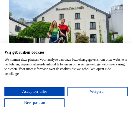
Wij gebruiken cookies
We kunnen deze plaatsen voor analyse van onze bezoekersgegevens, om onze website te
Mountainbike Chouffe route 18 km
verbeteren, gepersonaliseerde inhoud te tonen en om u een geweldige website-ervaring
te bieden. Voor meer informatie over de cookies die we gebruiken opent u de
Vanaf
€
34,95
instellingen.
Huur een mountainbike voor een halve dag en fiets
langs de beroemde Achouffe brouwerij.
Accepteer alles
Weigeren
bekijken
Nee, pas aan
Top hotels