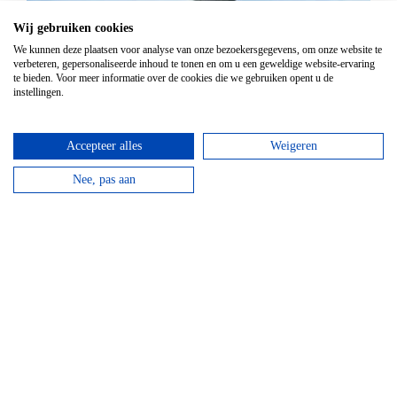
Wij gebruiken cookies
We kunnen deze plaatsen voor analyse van onze bezoekersgegevens, om onze website te
verbeteren, gepersonaliseerde inhoud te tonen en om u een geweldige website-ervaring
te bieden. Voor meer informatie over de cookies die we gebruiken opent u de
instellingen.
Accepteer alles
Weigeren
Nee, pas aan
Mountainbike Chouffe route 18 km
Vanaf
€
34,95
Huur een mountainbike voor een halve dag en fiets
langs de beroemde Achouffe brouwerij.
bekijken
Top hotels