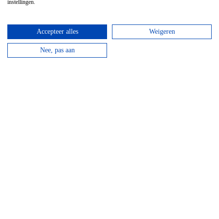
instellingen.
Accepteer alles
Weigeren
GPS Chouffe wandeling
Nee, pas aan
Vanaf
€
16,95
Beantwoord de vragen, vul de juiste coördinaten in
en verdien een Chouffe biertje!
bekijken