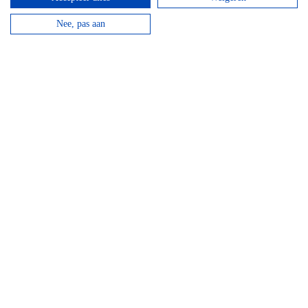
Nee, pas aan
Mountainbike Chouffe route 18 km
Vanaf
€
34,95
Huur een mountainbike voor een halve dag en fiets
langs de beroemde Achouffe brouwerij.
bekijken
Top hotels