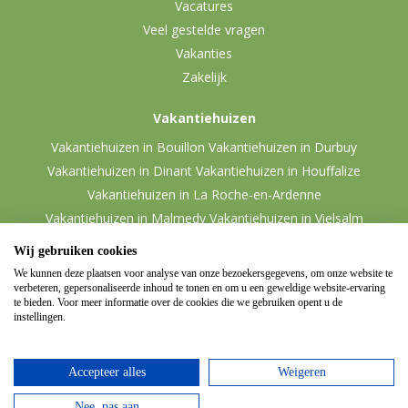
Vacatures
Veel gestelde vragen
Vakanties
Zakelijk
Vakantiehuizen
Vakantiehuizen in Bouillon
Vakantiehuizen in Durbuy
Vakantiehuizen in Dinant
Vakantiehuizen in Houffalize
Vakantiehuizen in La Roche-en-Ardenne
Vakantiehuizen in Malmedy
Vakantiehuizen in Vielsalm
Wij gebruiken cookies
We kunnen deze plaatsen voor analyse van onze bezoekersgegevens, om onze website te
verbeteren, gepersonaliseerde inhoud te tonen en om u een geweldige website-ervaring
te bieden. Voor meer informatie over de cookies die we gebruiken opent u de
instellingen.
Accepteer alles
Weigeren
© 2026 Ardennen.nl
Website door
Zencule
-
Nee, pas aan