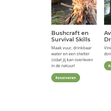
Bushcraft en
A
Survival Skills
D
Maak vuur, drinkbaar
Vin
water en een shelter
don
zodat jij kan overleven
in de natuur!
R
Reserveren