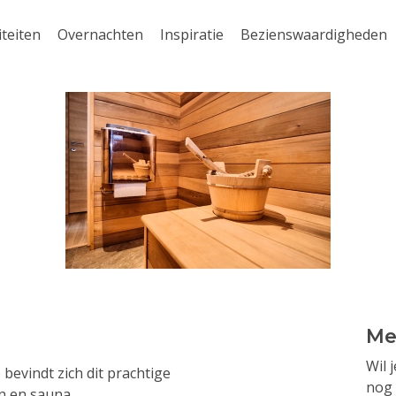
iteiten
Overnachten
Inspiratie
Bezienswaardigheden
Me
Wil 
 bevindt zich dit prachtige
nog 
n en sauna.