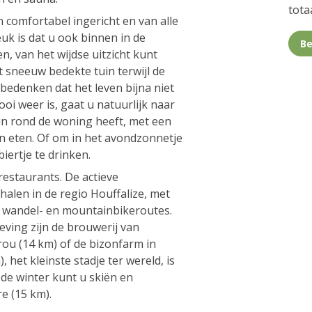
totaa
 comfortabel ingericht en van alle
k is dat u ook binnen in de
Be
, van het wijdse uitzicht kunt
et sneeuw bedekte tuin terwijl de
 bedenken dat het leven bijna niet
oi weer is, gaat u natuurlijk naar
in rond de woning heeft, met een
n eten. Of om in het avondzonnetje
iertje te drinken.
 restaurants. De actieve
halen in de regio Houffalize, met
n wandel- en mountainbikeroutes.
ving zijn de brouwerij van
rou (14 km) of de bizonfarm in
 het kleinste stadje ter wereld, is
de winter kunt u skiën en
e (15 km).