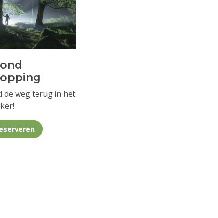
vond
ropping
d de weg terug in het
ker!
eserveren