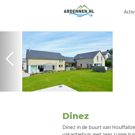
Activ
Dinez
Dinez in de buurt van Houffalize
vakantiehuis met zeer ruime tui