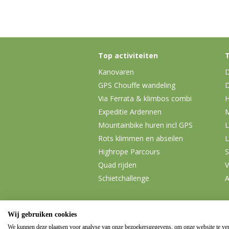
Top activiteiten
T
Kanovaren
D
GPS Chouffe wandeling
D
Via Ferrata & klimbos combi
H
Expeditie Ardennen
Mountainbike huren incl GPS
L
Rots klimmen en abseilen
L
Highrope Parcours
S
Quad rijden
V
Schietchallenge
A
Wij gebruiken cookies
We kunnen deze plaatsen voor analyse van onze bezoekersgegevens, om onze website te ver