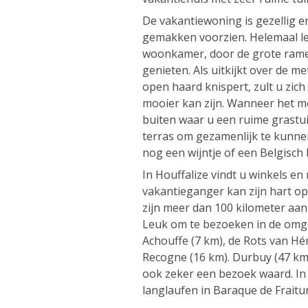
De vakantiewoning is gezellig en
gemakken voorzien. Helemaal leu
woonkamer, door de grote ramen
genieten. Als uitkijkt over de m
open haard knispert, zult u zich
mooier kan zijn. Wanneer het mo
buiten waar u een ruime grastu
terras om gezamenlijk te kunne
nog een wijntje of een Belgisch b
In Houffalize vindt u winkels en
vakantieganger kan zijn hart op
zijn meer dan 100 kilometer aa
Leuk om te bezoeken in de omge
Achouffe (7 km), de Rots van Hé
Recogne (16 km). Durbuy (47 km),
ook zeker een bezoek waard. In 
langlaufen in Baraque de Fraitur