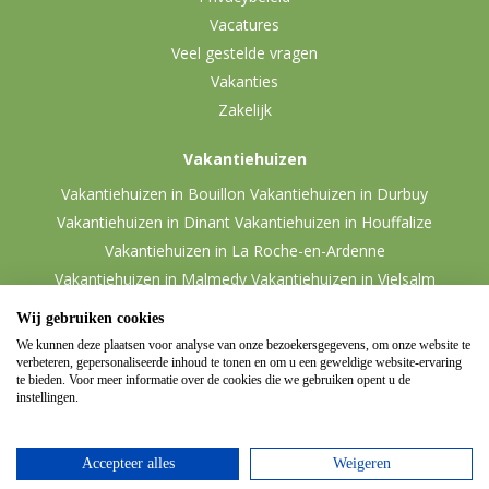
Vacatures
Veel gestelde vragen
Vakanties
Zakelijk
Vakantiehuizen
Vakantiehuizen in Bouillon
Vakantiehuizen in Durbuy
Vakantiehuizen in Dinant
Vakantiehuizen in Houffalize
Vakantiehuizen in La Roche-en-Ardenne
Vakantiehuizen in Malmedy
Vakantiehuizen in Vielsalm
Wij gebruiken cookies
We kunnen deze plaatsen voor analyse van onze bezoekersgegevens, om onze website te
verbeteren, gepersonaliseerde inhoud te tonen en om u een geweldige website-ervaring
te bieden. Voor meer informatie over de cookies die we gebruiken opent u de
instellingen.
Accepteer alles
Weigeren
© 2026 Ardennen.nl
Website door
Zencule
-