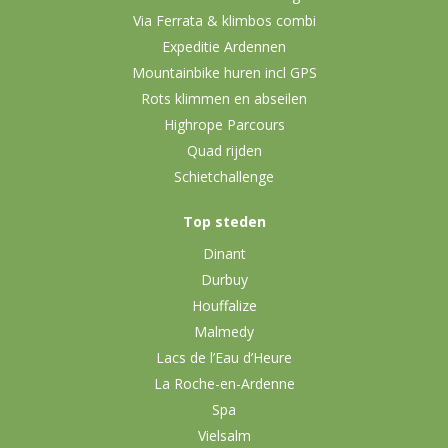
Via Ferrata & klimbos combi
Expeditie Ardennen
Mountainbike huren incl GPS
Rots klimmen en abseilen
Highrope Parcours
Quad rijden
Schietchallenge
Top steden
Dinant
Durbuy
Houffalize
Malmedy
Lacs de l’Eau d’Heure
La Roche-en-Ardenne
Spa
Vielsalm