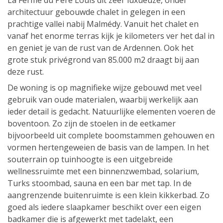
La Ferme du Père Louis dit zeer luxueuze, onder
architectuur gebouwde chalet in gelegen in een
prachtige vallei nabij Malmédy. Vanuit het chalet en
vanaf het enorme terras kijk je kilometers ver het dal in
en geniet je van de rust van de Ardennen. Ook het
grote stuk privégrond van 85.000 m2 draagt bij aan
deze rust.
De woning is op magnifieke wijze gebouwd met veel
gebruik van oude materialen, waarbij werkelijk aan
ieder detail is gedacht. Natuurlijke elementen voeren de
boventoon. Zo zijn de stoelen in de eetkamer
bijvoorbeeld uit complete boomstammen gehouwen en
vormen hertengeweien de basis van de lampen. In het
souterrain op tuinhoogte is een uitgebreide
wellnessruimte met een binnenzwembad, solarium,
Turks stoombad, sauna en een bar met tap. In de
aangrenzende buitenruimte is een klein kikkerbad. Zo
goed als iedere slaapkamer beschikt over een eigen
badkamer die is afgewerkt met tadelakt, een