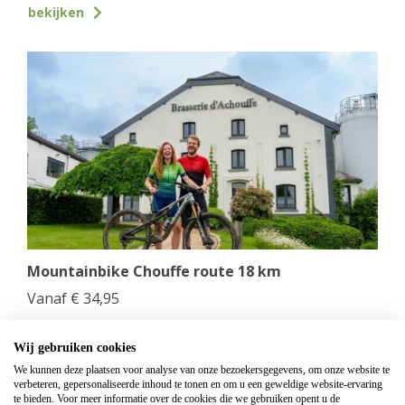
bekijken
Mountainbike Chouffe route 18 km
Vanaf
€
34,95
Huur een mountainbike voor een halve dag en fiets
langs de beroemde Achouffe brouwerij.
Wij gebruiken cookies
We kunnen deze plaatsen voor analyse van onze bezoekersgegevens, om onze website te
verbeteren, gepersonaliseerde inhoud te tonen en om u een geweldige website-ervaring
bekijken
te bieden. Voor meer informatie over de cookies die we gebruiken opent u de