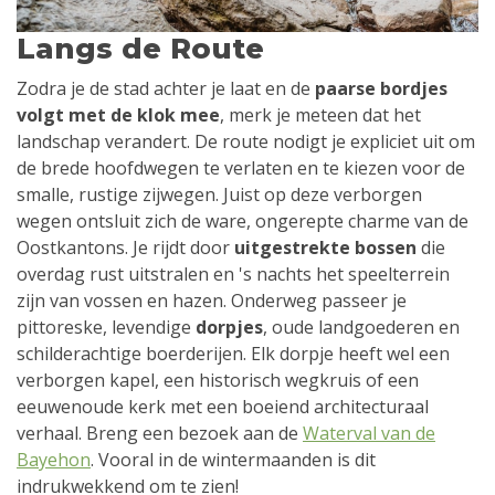
Langs de Route
Zodra je de stad achter je laat en de
paarse bordjes
volgt met de klok mee
, merk je meteen dat het
landschap verandert. De route nodigt je expliciet uit om
de brede hoofdwegen te verlaten en te kiezen voor de
smalle, rustige zijwegen. Juist op deze verborgen
wegen ontsluit zich de ware, ongerepte charme van de
Oostkantons. Je rijdt door
uitgestrekte bossen
die
overdag rust uitstralen en 's nachts het speelterrein
zijn van vossen en hazen. Onderweg passeer je
pittoreske, levendige
dorpjes
, oude landgoederen en
schilderachtige boerderijen. Elk dorpje heeft wel een
verborgen kapel, een historisch wegkruis of een
eeuwenoude kerk met een boeiend architecturaal
verhaal. Breng een bezoek aan de
Waterval van de
Bayehon
. Vooral in de wintermaanden is dit
indrukwekkend om te zien!