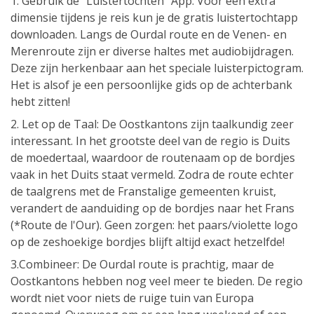
1. Gebruik de "Luistertochten" App: Voor een extra
dimensie tijdens je reis kun je de gratis luistertochtapp
downloaden. Langs de Ourdal route en de Venen- en
Merenroute zijn er diverse haltes met audiobijdragen.
Deze zijn herkenbaar aan het speciale luisterpictogram.
Het is alsof je een persoonlijke gids op de achterbank
hebt zitten!
2. Let op de Taal: De Oostkantons zijn taalkundig zeer
interessant. In het grootste deel van de regio is Duits
de moedertaal, waardoor de routenaam op de bordjes
vaak in het Duits staat vermeld. Zodra de route echter
de taalgrens met de Franstalige gemeenten kruist,
verandert de aanduiding op de bordjes naar het Frans
(*Route de l'Our). Geen zorgen: het paars/violette logo
op de zeshoekige bordjes blijft altijd exact hetzelfde!
3.Combineer: De Ourdal route is prachtig, maar de
Oostkantons hebben nog veel meer te bieden. De regio
wordt niet voor niets de ruige tuin van Europa