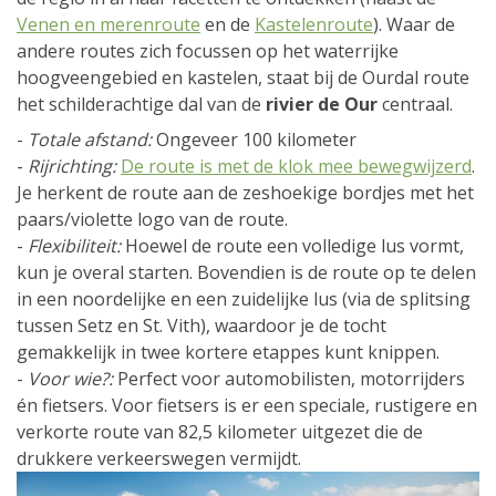
Venen en merenroute
en de
Kastelenroute
). Waar de
andere routes zich focussen op het waterrijke
hoogveengebied en kastelen, staat bij de Ourdal route
het schilderachtige dal van de
rivier de Our
centraal.
-
Totale afstand:
Ongeveer 100 kilometer
-
Rijrichting:
De route is met de klok mee bewegwijzerd
.
Je herkent de route aan de zeshoekige bordjes met het
paars/violette logo van de route.
-
Flexibiliteit:
Hoewel de route een volledige lus vormt,
kun je overal starten. Bovendien is de route op te delen
in een noordelijke en een zuidelijke lus (via de splitsing
tussen Setz en St. Vith), waardoor je de tocht
gemakkelijk in twee kortere etappes kunt knippen.
-
Voor wie?:
Perfect voor automobilisten, motorrijders
én fietsers. Voor fietsers is er een speciale, rustigere en
verkorte route van 82,5 kilometer uitgezet die de
drukkere verkeerswegen vermijdt.