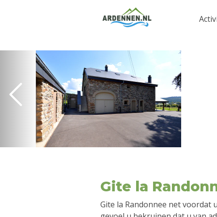
Activ
Gite la Randon
Gite la Randonnee net voordat u
gevoel u bekruipen dat u van ad