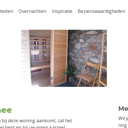
iteiten
Overnachten
Inspiratie
Bezienswaardigheden
nee
Me
Wil 
 bij deze woning aankomt, zal het
nog 
el bent en bij uw eigen kasteel