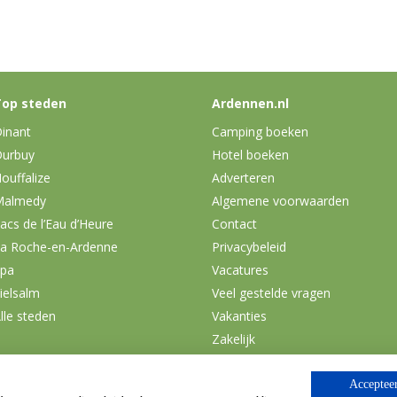
op steden
Ardennen.nl
inant
Camping boeken
urbuy
Hotel boeken
ouffalize
Adverteren
Malmedy
Algemene voorwaarden
acs de l’Eau d’Heure
Contact
a Roche-en-Ardenne
Privacybeleid
pa
Vacatures
ielsalm
Veel gestelde vragen
lle steden
Vakanties
Zakelijk
Accepteer