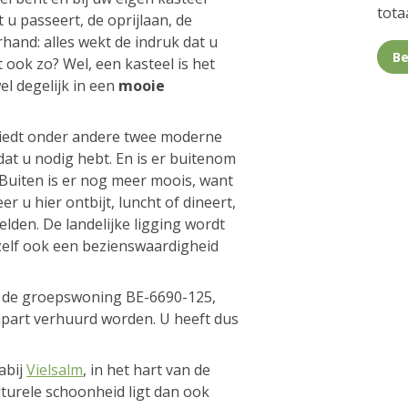
totaa
 u passeert, de oprijlaan, de
hand: alles wekt de indruk dat u
Be
t ook zo? Wel, een kasteel is het
el degelijk in een
mooie
biedt onder andere twee moderne
at u nodig hebt. En is er buitenom
Buiten is er nog meer moois, want
r u hier ontbijt, luncht of dineert,
elden. De landelijke ligging wordt
elf ook een bezienswaardigheid
n de groepswoning BE-6690-125,
apart verhuurd worden. U heeft dus
abij
Vielsalm
, in het hart van de
lturele schoonheid ligt dan ook