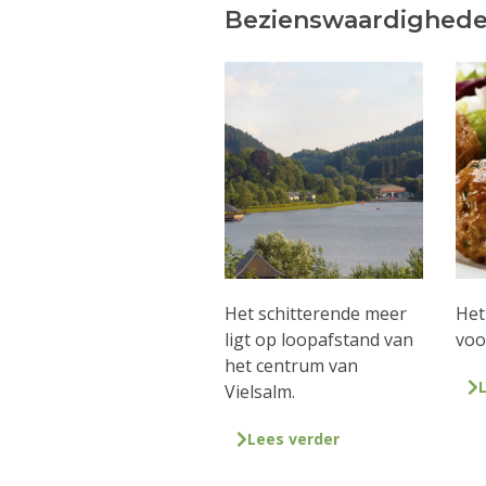
Bezienswaardighede
Het schitterende meer
Het
ligt op loopafstand van
voo
het centrum van
Vielsalm.
Lees verder