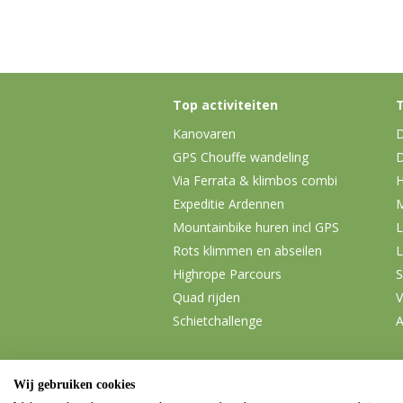
Top activiteiten
T
Kanovaren
D
GPS Chouffe wandeling
D
Via Ferrata & klimbos combi
H
Expeditie Ardennen
Mountainbike huren incl GPS
L
Rots klimmen en abseilen
L
Highrope Parcours
S
Quad rijden
V
Schietchallenge
A
Wij gebruiken cookies