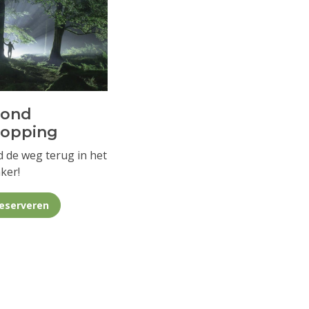
vond
ropping
d de weg terug in het
ker!
eserveren