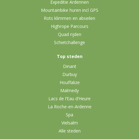
Expeditie Ardennen
Mountainbike huren incl GPS
Rots klimmen en abseilen
Highrope Parcours
Quad rijden
Schietchallenge
Top steden
Dinant
Durbuy
Houffalize
Malmedy
Lacs de l’Eau d’Heure
La Roche-en-Ardenne
Spa
Vielsalm
Alle steden