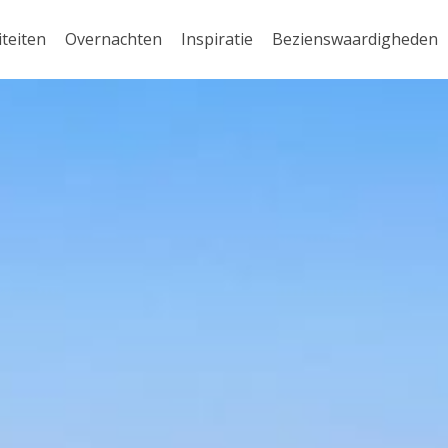
iteiten
Overnachten
Inspiratie
Bezienswaardigheden