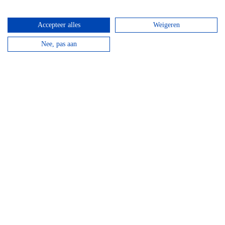
Accepteer alles
Weigeren
Hotel Domaine Des Hautes Fagnes
Nee, pas aan
Door de ligging op de Hoge Venen is dit een ideaal
hotel voor wandelaars en...
bekijken