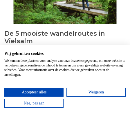
De 5 mooiste wandelroutes in
Vielsalm
Een overzicht van 5 mooiste wandelingen in en rondom
Wij gebruiken cookies
het wonderschonen stadje Vielsalm.
We kunnen deze plaatsen voor analyse van onze bezoekersgegevens, om onze website te
verbeteren, gepersonaliseerde inhoud te tonen en om u een geweldige website-ervaring
Lees verder
te bieden. Voor meer informatie over de cookies die we gebruiken opent u de
instellingen.
Accepteer alles
Weigeren
Nee, pas aan