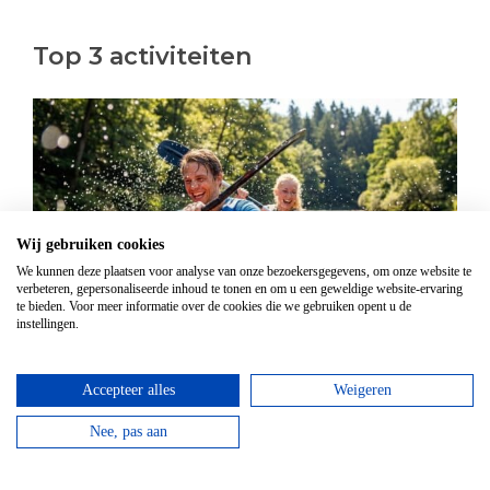
Top 3 activiteiten
Wij gebruiken cookies
We kunnen deze plaatsen voor analyse van onze bezoekersgegevens, om onze website te
verbeteren, gepersonaliseerde inhoud te tonen en om u een geweldige website-ervaring
te bieden. Voor meer informatie over de cookies die we gebruiken opent u de
instellingen.
Kanovaren
Accepteer alles
Weigeren
Vanaf
€
21,95
Kanovaren moet je echt doen in de Ardennen! Boek
Nee, pas aan
nu jouw avontuur op het water!