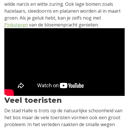
wilde narcis en witte zuring. Ook lage bomen zoals
hazelaars, sleedoorns en platanen worden al in maart
groen. Als je geluk hebt, kan je zelfs nog met
Pinksteren
van de bloemenpracht genieten.
Veel toeristen
De stad Halle is trots op de natuurlijke schoonheid van
het bos maar de vele toeristen vormen ook een groot
probleem. In het verleden raakten de smalle wegen