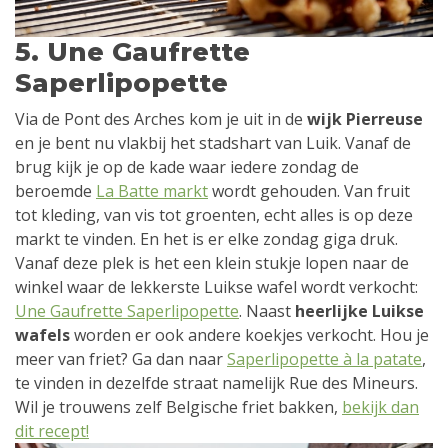
5. Une Gaufrette
Saperlipopette
Via de Pont des Arches kom je uit in de
wijk Pierreuse
en je bent nu vlakbij het stadshart van Luik. Vanaf de
brug kijk je op de kade waar iedere zondag de
beroemde
La Batte markt
wordt gehouden. Van fruit
tot kleding, van vis tot groenten, echt alles is op deze
markt te vinden. En het is er elke zondag giga druk.
Vanaf deze plek is het een klein stukje lopen naar de
winkel waar de lekkerste Luikse wafel wordt verkocht:
Une Gaufrette Saperlipopette
. Naast
heerlijke Luikse
wafels
worden er ook andere koekjes verkocht. Hou je
meer van friet? Ga dan naar
Saperlipopette à la patate
,
te vinden in dezelfde straat namelijk Rue des Mineurs.
Wil je trouwens zelf Belgische friet bakken,
bekijk dan
dit recept!