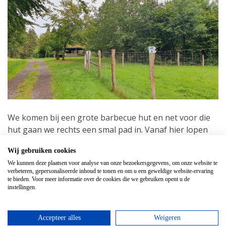
We komen bij een grote barbecue hut en net voor die
hut gaan we rechts een smal pad in. Vanaf hier lopen
we naar Houffalize en de GR 57 (witrode streepjes)
Wij gebruiken cookies
volgt ook deze route.
We kunnen deze plaatsen voor analyse van onze bezoekersgegevens, om onze website te
verbeteren, gepersonaliseerde inhoud te tonen en om u een geweldige website-ervaring
te bieden. Voor meer informatie over de cookies die we gebruiken opent u de
instellingen.
Accepteer alles
Weigeren