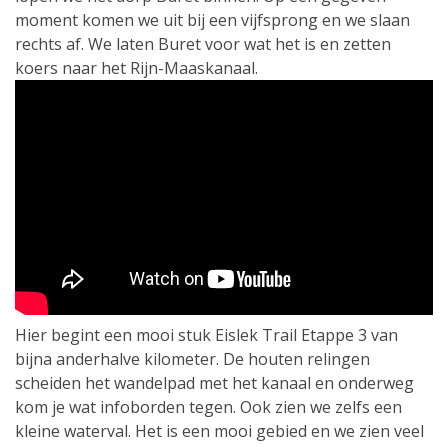
moment komen we uit bij een vijfsprong en we slaan
rechts af. We laten Buret voor wat het is en zetten
koers naar het Rijn-Maaskanaal.
Hier begint een mooi stuk Eislek Trail Etappe 3 van
bijna anderhalve kilometer. De houten relingen
scheiden het wandelpad met het kanaal en onderweg
kom je wat infoborden tegen. Ook zien we zelfs een
kleine waterval. Het is een mooi gebied en we zien veel