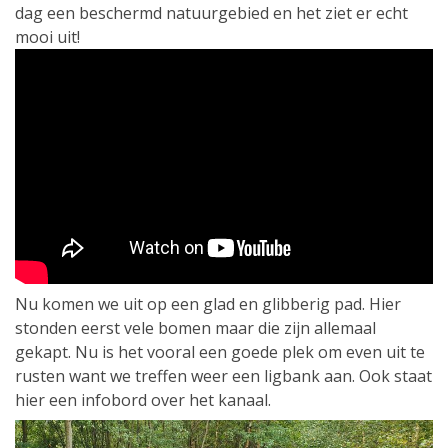
dag een beschermd natuurgebied en het ziet er echt
mooi uit!
Nu komen we uit op een glad en glibberig pad. Hier
stonden eerst vele bomen maar die zijn allemaal
gekapt. Nu is het vooral een goede plek om even uit te
rusten want we treffen weer een ligbank aan. Ook staat
hier een infobord over het kanaal.