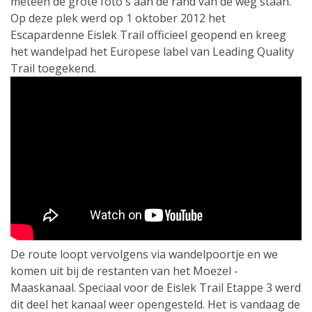
meteen de grote foto's aan de rand van de weg staan.
Op deze plek werd op 1 oktober 2012 het
Escapardenne Eislek Trail officieel geopend en kreeg
het wandelpad het Europese label van Leading Quality
Trail toegekend.
De route loopt vervolgens via wandelpoortje en we
komen uit bij de restanten van het Moezel -
Maaskanaal. Speciaal voor de Eislek Trail Etappe 3 werd
dit deel het kanaal weer opengesteld. Het is vandaag de