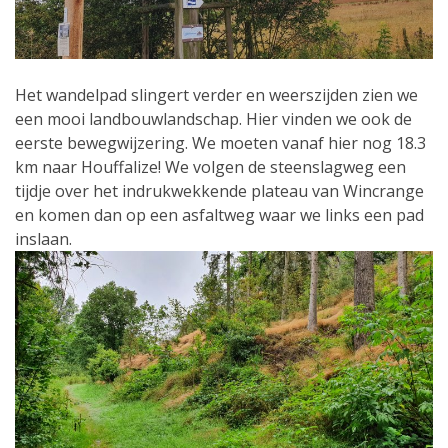
Het wandelpad slingert verder en weerszijden zien we
een mooi landbouwlandschap. Hier vinden we ook de
eerste bewegwijzering. We moeten vanaf hier nog 18.3
km naar Houffalize! We volgen de steenslagweg een
tijdje over het indrukwekkende plateau van Wincrange
en komen dan op een asfaltweg waar we links een pad
inslaan.