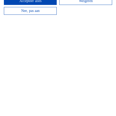
Accepteer alles
Weigeren
Nee, pas aan
Hotel Domaine Des Hautes Fagnes
Door de ligging op de Hoge Venen is dit een ideaal
hotel voor wandelaars en...
bekijken