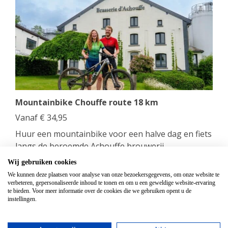
Mountainbike Chouffe route 18 km
Vanaf
€
34,95
Huur een mountainbike voor een halve dag en fiets
langs de beroemde Achouffe brouwerij.
Wij gebruiken cookies
bekijken
We kunnen deze plaatsen voor analyse van onze bezoekersgegevens, om onze website te
verbeteren, gepersonaliseerde inhoud te tonen en om u een geweldige website-ervaring
te bieden. Voor meer informatie over de cookies die we gebruiken opent u de
Top hotels
instellingen.