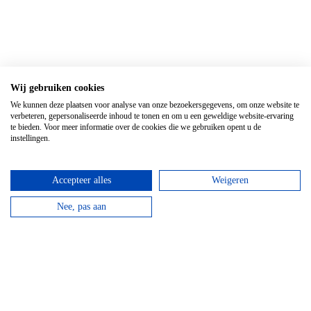
Top 3 activiteiten
Wij gebruiken cookies
We kunnen deze plaatsen voor analyse van onze bezoekersgegevens, om onze website te
verbeteren, gepersonaliseerde inhoud te tonen en om u een geweldige website-ervaring
te bieden. Voor meer informatie over de cookies die we gebruiken opent u de
instellingen.
Accepteer alles
Weigeren
Nee, pas aan
Kanovaren
Vanaf
€
21,95