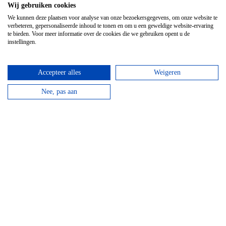
Wij gebruiken cookies
We kunnen deze plaatsen voor analyse van onze bezoekersgegevens, om onze website te
verbeteren, gepersonaliseerde inhoud te tonen en om u een geweldige website-ervaring
te bieden. Voor meer informatie over de cookies die we gebruiken opent u de
instellingen.
Accepteer alles
Weigeren
Nee, pas aan
Hotel Domaine Des Hautes Fagnes
Door de ligging op de Hoge Venen is dit een ideaal
hotel voor wandelaars en...
bekijken