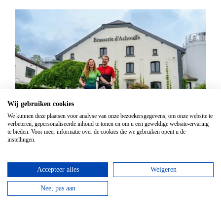
Wij gebruiken cookies
We kunnen deze plaatsen voor analyse van onze bezoekersgegevens, om onze website te
verbeteren, gepersonaliseerde inhoud te tonen en om u een geweldige website-ervaring
Mountainbike Chouffe route 18 km
te bieden. Voor meer informatie over de cookies die we gebruiken opent u de
instellingen.
Vanaf
€
34,95
Huur een mountainbike voor een halve dag en fiets
Accepteer alles
Weigeren
langs de beroemde Achouffe brouwerij.
Nee, pas aan
bekijken
Top hotels