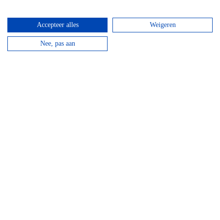
bekijken
Accepteer alles
Weigeren
Nee, pas aan
GPS Chouffe wandeling
Vanaf
€
16,95
Beantwoord de vragen, vul de juiste coördinaten in
en verdien een Chouffe biertje!
bekijken