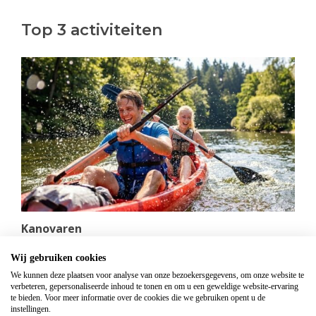
Top 3 activiteiten
Kanovaren
Vanaf
€
21,95
Wij gebruiken cookies
Kanovaren moet je echt doen in de Ardennen! Boek
We kunnen deze plaatsen voor analyse van onze bezoekersgegevens, om onze website te
nu jouw avontuur op het water!
verbeteren, gepersonaliseerde inhoud te tonen en om u een geweldige website-ervaring
te bieden. Voor meer informatie over de cookies die we gebruiken opent u de
instellingen.