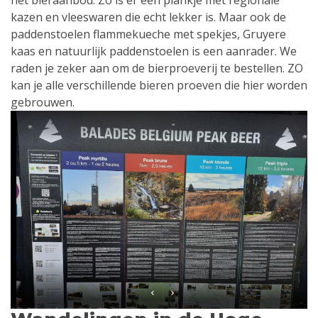
het bieraanbod. Zo is er een plankje met regionale
kazen en vleeswaren die echt lekker is. Maar ook de
paddenstoelen flammekueche met spekjes, Gruyere
kaas en natuurlijk paddenstoelen is een aanrader. We
raden je zeker aan om de bierproeverij te bestellen. ZO
kan je alle verschillende bieren proeven die hier worden
gebrouwen.