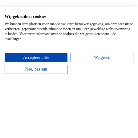
Wij gebruiken cookies
We kunnen deze plaatsen voor analyse van onze bezoekersgegevens, om onze website te
verbeteren, gepersonaliseerde inhoud te tonen en om u een geweldige website-ervaring
te bieden. Voor meer informatie over de cookies die we gebruiken opent u de
instellingen.
Accepteer alles
Weigeren
Nee, pas aan
GPS Chouffe wandeling
Vanaf
€
16,95
Beantwoord de vragen, vul de juiste coördinaten in
en verdien een Chouffe biertje!
bekijken