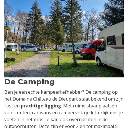
De Camping
Ben je een echte kampeerliefhebber? De camping op
het Domaine Château de Dieupart staat bekend om zijn
rust en
prachtige ligging
. Met ruime staanplaatsen
voor tenten, caravans en campers sta je letterlijk met je
voeten in het gras. Je kan ook overnachten in de
outdoorhutten. Deze zijn er voor 2 en tot maximaal 5