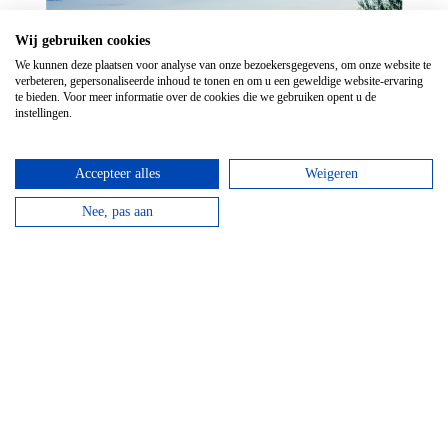
Wij gebruiken cookies
We kunnen deze plaatsen voor analyse van onze bezoekersgegevens, om onze website te
verbeteren, gepersonaliseerde inhoud te tonen en om u een geweldige website-ervaring
te bieden. Voor meer informatie over de cookies die we gebruiken opent u de
instellingen.
Accepteer alles
Weigeren
Glamping Ardennen Top 3
Nee, pas aan
Bekijk de mooiste glampings in de Ardennen voor een
super vakantie!
Lees verder