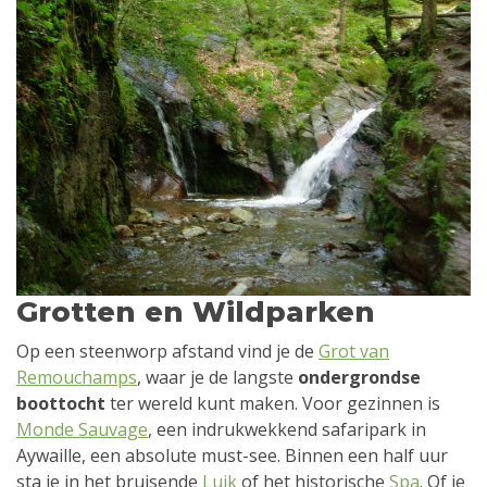
Grotten en Wildparken
Op een steenworp afstand vind je de
Grot van
Remouchamps
, waar je de langste
ondergrondse
boottocht
ter wereld kunt maken. Voor gezinnen is
Monde Sauvage
, een indrukwekkend safaripark in
Aywaille, een absolute must-see. Binnen een half uur
sta je in het bruisende
Luik
of het historische
Spa
. Of je