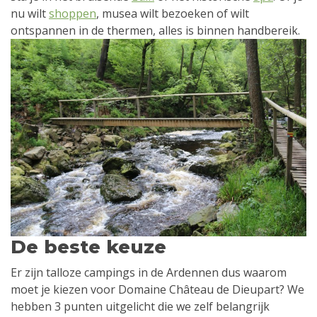
nu wilt
shoppen
, musea wilt bezoeken of wilt
ontspannen in de thermen, alles is binnen handbereik.
De beste keuze
Er zijn talloze campings in de Ardennen dus waarom
moet je kiezen voor Domaine Château de Dieupart? We
hebben 3 punten uitgelicht die we zelf belangrijk