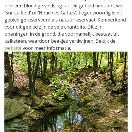
hier een bloedige veldslag uit. Dit gebied heet ook wel
‘Sur La Reid’ of ‘Heud des Gattes’. Tegenwoordig is dit
gebied gereserveerd als natuurreservaat. Kenmerkend
voor dit gebied zijn de vele chantoirs. Dit zijn
openingen in de grond, die voornamelijk bestaat uit
kalksteen, waardoor beekjes verdwijnen. Bekijk de
website
voor meer informatie.