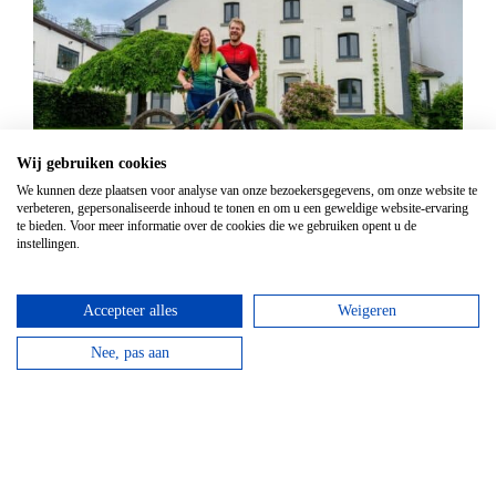
Wij gebruiken cookies
Mountainbike Chouffe route 18 km
We kunnen deze plaatsen voor analyse van onze bezoekersgegevens, om onze website te
verbeteren, gepersonaliseerde inhoud te tonen en om u een geweldige website-ervaring
Vanaf
€
34,95
te bieden. Voor meer informatie over de cookies die we gebruiken opent u de
instellingen.
Huur een mountainbike voor een halve dag en fiets
langs de beroemde Achouffe brouwerij.
Accepteer alles
Weigeren
bekijken
Nee, pas aan
Top hotels