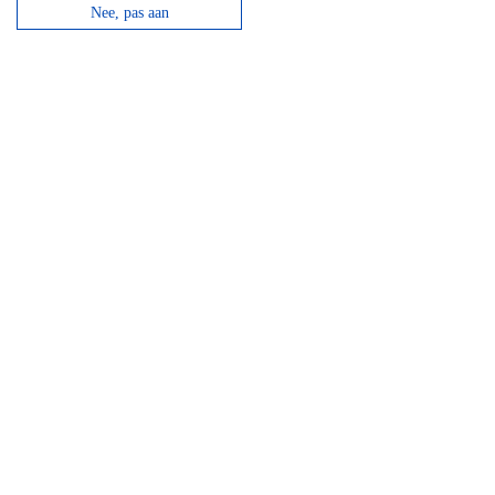
Nee, pas aan
Hotel Domaine Des Hautes Fagnes
Door de ligging op de Hoge Venen is dit een ideaal
hotel voor wandelaars en...
bekijken