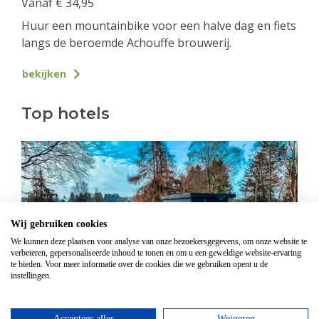
Vanaf
€
34,95
Huur een mountainbike voor een halve dag en fiets
langs de beroemde Achouffe brouwerij.
bekijken
Top hotels
Wij gebruiken cookies
We kunnen deze plaatsen voor analyse van onze bezoekersgegevens, om onze website te
verbeteren, gepersonaliseerde inhoud te tonen en om u een geweldige website-ervaring
te bieden. Voor meer informatie over de cookies die we gebruiken opent u de
instellingen.
Hotel Domaine Des Hautes Fagnes
Accepteer alles
Weigeren