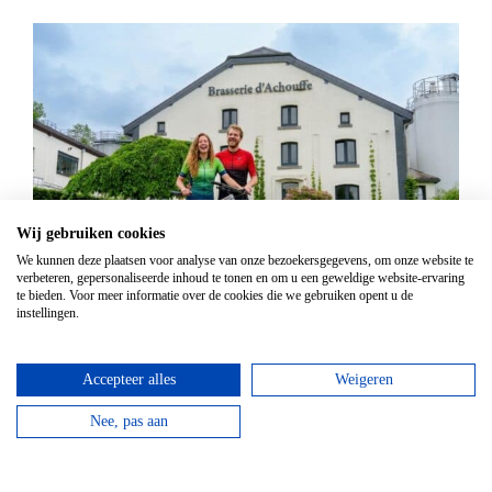
Wij gebruiken cookies
We kunnen deze plaatsen voor analyse van onze bezoekersgegevens, om onze website te
verbeteren, gepersonaliseerde inhoud te tonen en om u een geweldige website-ervaring
Mountainbike Chouffe route 18 km
te bieden. Voor meer informatie over de cookies die we gebruiken opent u de
instellingen.
Vanaf
€
34,95
Huur een mountainbike voor een halve dag en fiets
Accepteer alles
Weigeren
langs de beroemde Achouffe brouwerij.
Nee, pas aan
bekijken