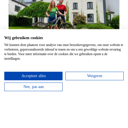
Wij gebruiken cookies
Mountainbike Chouffe route 18 km
We kunnen deze plaatsen voor analyse van onze bezoekersgegevens, om onze website te
Vanaf
€
34,95
verbeteren, gepersonaliseerde inhoud te tonen en om u een geweldige website-ervaring
te bieden. Voor meer informatie over de cookies die we gebruiken opent u de
Huur een mountainbike voor een halve dag en fiets
instellingen.
langs de beroemde Achouffe brouwerij.
Accepteer alles
Weigeren
bekijken
Nee, pas aan
Top hotels