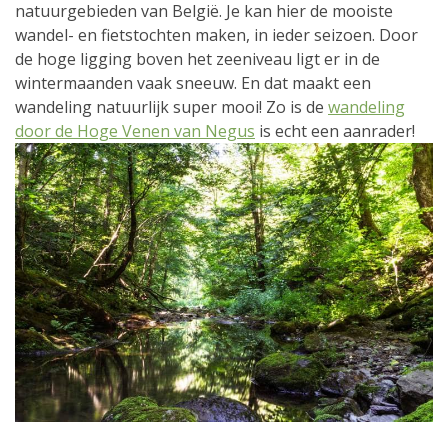
natuurgebieden van België. Je kan hier de mooiste
wandel- en fietstochten maken, in ieder seizoen. Door
de hoge ligging boven het zeeniveau ligt er in de
wintermaanden vaak sneeuw. En dat maakt een
wandeling natuurlijk super mooi! Zo is de
wandeling
door de Hoge Venen van Negus
is echt een aanrader!