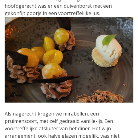
hoofdgerecht was er een duivenborst met een
gekonfijt pootje in een voortreffelijke jus.
Als nagerecht kregen we mirabellen, een
pruimensoort, met zelf gedraaid vanille-ijs. Een
voortreffelijke afsluiter van het diner. Het wijn-
arrangement, ook halve glazen mogelijk, was niet