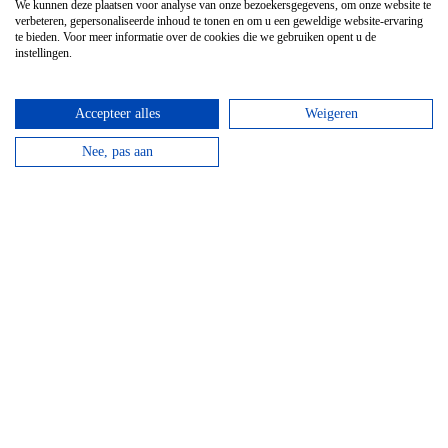
langs de beroemde Achouffe brouwerij.
We kunnen deze plaatsen voor analyse van onze bezoekersgegevens, om onze website te
verbeteren, gepersonaliseerde inhoud te tonen en om u een geweldige website-ervaring
te bieden. Voor meer informatie over de cookies die we gebruiken opent u de
bekijken
instellingen.
Top hotels
Accepteer alles
Weigeren
Nee, pas aan
Hotel Domaine Des Hautes Fagnes
Door de ligging op de Hoge Venen is dit een ideaal
hotel voor wandelaars en...