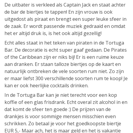
De uitbater is verkleed als Captain Jack en staat achter
de bar de biertjes te tappen! En zijn vrouw is ook
uitgedost als piraat en brengt een super leuke sfeer in
de zaak. Er wordt passende muziek gedraaid en omdat
het er altijd druk is, is het ook altijd gezellig!
Echt alles staat in het teken van piraten in de Tortuga
Bar. De decoratie is echt super gaaf gedaan. De Pirates
of the Caribbean zijn er niks bij! Er is een ruime keuze
aan dranken. Er staan talloze biertjes op de kaart en
natuurlijk ontbreken de vele soorten rum niet. Zo zijn
er maar liefst 300 verschillende soorten rum te koop! Je
kan er ook heerlijke cocktails drinken.
In de Tortuga Bar kan je niet terecht voor een kop
koffie of een glas frisdrank. Echt overal zit alcohol in en
dat komt de sfeer ten goede :) De prijzen van de
drankjes is voor sommige mensen misschien even
schrikken. Zo betaal je voor het goedkoopste biertje
EUR 5,- Maar ach, het is maar geld en het is vakantie