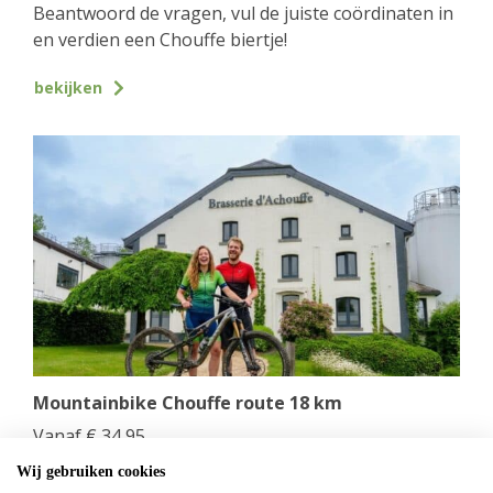
Beantwoord de vragen, vul de juiste coördinaten in
en verdien een Chouffe biertje!
bekijken
Mountainbike Chouffe route 18 km
Vanaf
€
34,95
Huur een mountainbike voor een halve dag en fiets
Wij gebruiken cookies