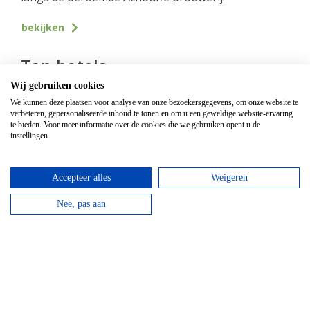
bekijken
Top hotels
Wij gebruiken cookies
We kunnen deze plaatsen voor analyse van onze bezoekersgegevens, om onze website te
verbeteren, gepersonaliseerde inhoud te tonen en om u een geweldige website-ervaring
te bieden. Voor meer informatie over de cookies die we gebruiken opent u de
instellingen.
Accepteer alles
Weigeren
Nee, pas aan
Hotel Domaine Des Hautes Fagnes
Door de ligging op de Hoge Venen is dit een ideaal
hotel voor wandelaars en...