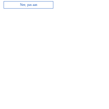
Lees verder
Nee, pas aan
Top 3 activiteiten