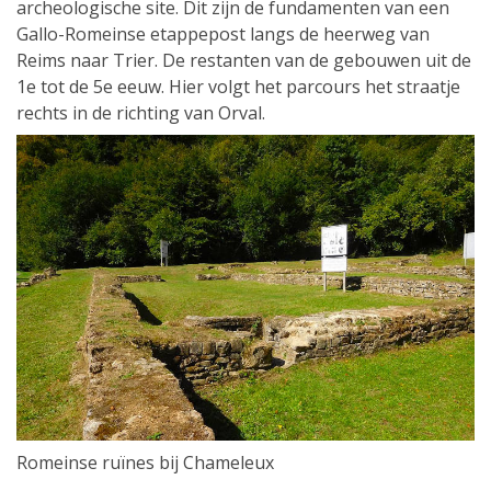
archeologische site. Dit zijn de fundamenten van een
Gallo-Romeinse etappepost langs de heerweg van
Reims naar Trier. De restanten van de gebouwen uit de
1e tot de 5e eeuw. Hier volgt het parcours het straatje
rechts in de richting van Orval.
Romeinse ruïnes bij Chameleux