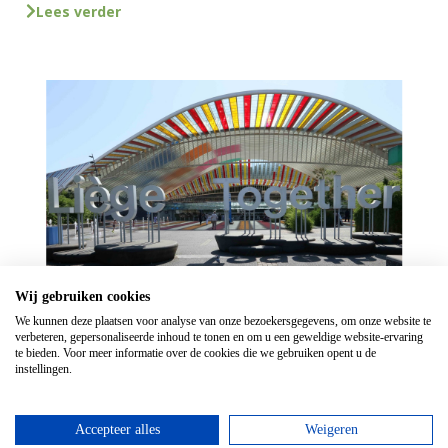
Lees verder
Wij gebruiken cookies
Leuke stadswandeling in Luik van 6
We kunnen deze plaatsen voor analyse van onze bezoekersgegevens, om onze website te
km
verbeteren, gepersonaliseerde inhoud te tonen en om u een geweldige website-ervaring
te bieden. Voor meer informatie over de cookies die we gebruiken opent u de
Met deze stadswandeling van 6 km kom je langs alle
instellingen.
bezienswaardigheden van Luik die je gezien moet
hebben!
Accepteer alles
Weigeren