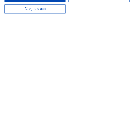
Kanovaren
Nee, pas aan
Vanaf
€
21,95
Kanovaren moet je echt doen in de Ardennen! Boek
nu jouw avontuur op het water!
bekijken
GPS Chouffe wandeling