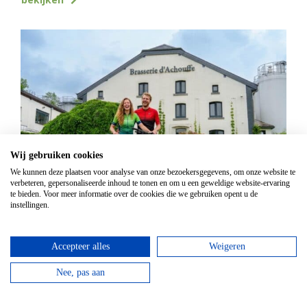
Wij gebruiken cookies
We kunnen deze plaatsen voor analyse van onze bezoekersgegevens, om onze website te
verbeteren, gepersonaliseerde inhoud te tonen en om u een geweldige website-ervaring
Mountainbike Chouffe route 18 km
te bieden. Voor meer informatie over de cookies die we gebruiken opent u de
instellingen.
Vanaf
€
34,95
Huur een mountainbike voor een halve dag en fiets
Accepteer alles
Weigeren
langs de beroemde Achouffe brouwerij.
Nee, pas aan
bekijken