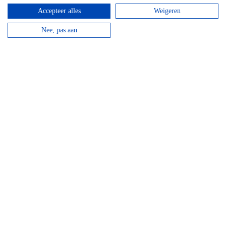
Vanaf
€
34,95
Accepteer alles
Weigeren
Huur een mountainbike voor een halve dag en fiets
Nee, pas aan
langs de beroemde Achouffe brouwerij.
bekijken
Top hotels