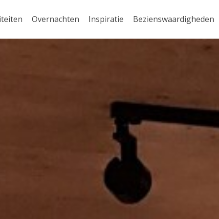
iteiten
Overnachten
Inspiratie
Bezienswaardigheden