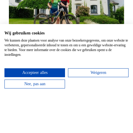
Mountainbike Chouffe route 18 km
Wij gebruiken cookies
We kunnen deze plaatsen voor analyse van onze bezoekersgegevens, om onze website te
Vanaf
€
34,95
verbeteren, gepersonaliseerde inhoud te tonen en om u een geweldige website-ervaring
te bieden. Voor meer informatie over de cookies die we gebruiken opent u de
Huur een mountainbike voor een halve dag en fiets
instellingen.
langs de beroemde Achouffe brouwerij.
bekijken
Accepteer alles
Weigeren
Nee, pas aan
Top hotels