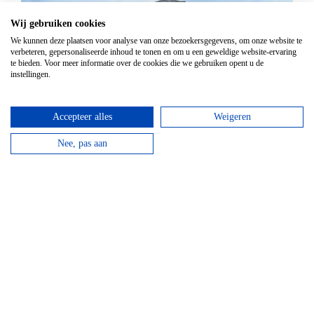
Wij gebruiken cookies
We kunnen deze plaatsen voor analyse van onze bezoekersgegevens, om onze website te
verbeteren, gepersonaliseerde inhoud te tonen en om u een geweldige website-ervaring
te bieden. Voor meer informatie over de cookies die we gebruiken opent u de
instellingen.
Accepteer alles
Weigeren
Nee, pas aan
Mountainbike Chouffe route 18 km
Vanaf
€
34,95
Huur een mountainbike voor een halve dag en fiets
langs de beroemde Achouffe brouwerij.
bekijken
Top hotels