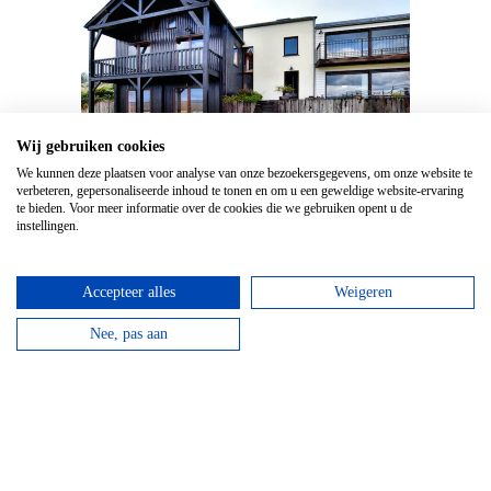
Wij gebruiken cookies
We kunnen deze plaatsen voor analyse van onze bezoekersgegevens, om onze website te
verbeteren, gepersonaliseerde inhoud te tonen en om u een geweldige website-ervaring
te bieden. Voor meer informatie over de cookies die we gebruiken opent u de
Chalet Bellevue
instellingen.
Leuk chalet met sauna, jacuzzi, kachel en uitzicht op
een schitterende landschap
Accepteer alles
Weigeren
Bekijk huis
Nee, pas aan