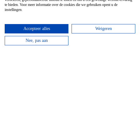
te bieden. Voor meer informatie over de cookies die we gebruiken opent u de
instellingen.
Accepteer alles
Weigeren
Nee, pas aan
GPS Chouffe wandeling
Vanaf
€
16,95
Beantwoord de vragen, vul de juiste coördinaten in
en verdien een Chouffe biertje!
bekijken