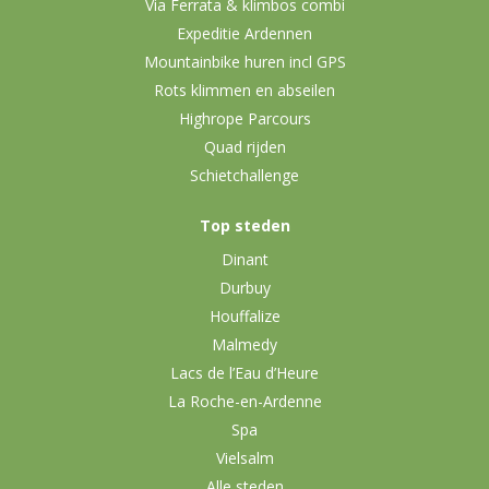
Via Ferrata & klimbos combi
Expeditie Ardennen
Mountainbike huren incl GPS
Rots klimmen en abseilen
Highrope Parcours
Quad rijden
Schietchallenge
Top steden
Dinant
Durbuy
Houffalize
Malmedy
Lacs de l’Eau d’Heure
La Roche-en-Ardenne
Spa
Vielsalm
Alle steden