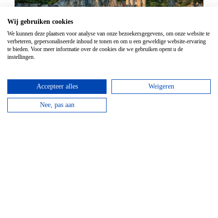
Wij gebruiken cookies
We kunnen deze plaatsen voor analyse van onze bezoekersgegevens, om onze website te
verbeteren, gepersonaliseerde inhoud te tonen en om u een geweldige website-ervaring
te bieden. Voor meer informatie over de cookies die we gebruiken opent u de
Dinant
instellingen.
Dinant ligt op slechts een klein uurtje rijden vanaf
de hoofdstad Brussel en is een...
Accepteer alles
Weigeren
bekijken
Nee, pas aan