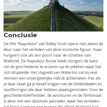
Conclusie
De film "Napoleon" van Ridley Scott opent niet alleen de
deur naar het verleden van deze iconische figuur, maar
fungeert ook als een poort naar de schatten van
Wallonië. De Napoleon Route biedt reizigers de kans
om de geschiedenis te ervaren op de plekken waar het
zich afspeelde. Het slagveld van Waterloo zal bij veel
mensen een onvergetelijke indruk achterlaten. Pas als
je daar staat ga je besef krijgen van de heldendaden en
opofferingen die daar hebben plaatsgevonden. Voor de
geschiedenisliefhebber, de avonturier en de filmfanaat
is deze reis een absolute aanrader, waar het verleden
tot leven komt op een manier die alleen Wallonië kan