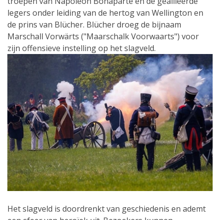
troepen van Napoleon Bonaparte en de geallieerde
legers onder leiding van de hertog van Wellington en
de prins van Blücher. Blücher droeg de bijnaam
Marschall Vorwärts ("Maarschalk Voorwaarts") voor
zijn offensieve instelling op het slagveld.
Het slagveld is doordrenkt van geschiedenis en ademt