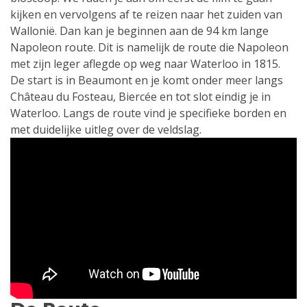
kijken en vervolgens af te reizen naar het zuiden van
Wallonië. Dan kan je beginnen aan de 94 km lange
Napoleon route. Dit is namelijk de route die Napoleon
met zijn leger aflegde op weg naar Waterloo in 1815.
De start is in Beaumont en je komt onder meer langs
Château du Fosteau, Biercée en tot slot eindig je in
Waterloo. Langs de route vind je specifieke borden en
met duidelijke uitleg over de veldslag.